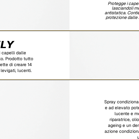
Protegge i capell
lasciandoli mor
antistatica. Cont
protezione dalle 
𝙇𝙔
i capelli dalle
lo. Prodotto tutto
ette di creare 14
levigati, lucenti.
Spray condizionan
e ad elevato pote
lucente e mo
riparatrice, oli
ageing e un der
azione condiziona