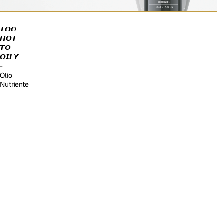
𝙏𝙊𝙊
𝙃𝙊𝙏
𝙏𝙊
𝙊𝙄𝙇𝙔
-
Olio
Nutriente