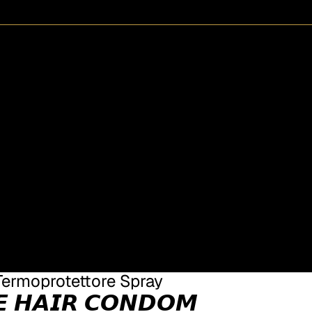
Termoprotettore Spray
𝙀 𝙃𝘼𝙄𝙍 𝘾𝙊𝙉𝘿𝙊𝙈