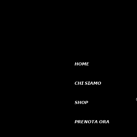
𝙃𝙊𝙈𝙀
𝘾𝙃𝙄 𝙎𝙄𝘼𝙈𝙊
𝙎𝙃𝙊𝙋
𝙋𝙍𝙀𝙉𝙊𝙏𝘼 𝙊𝙍𝘼