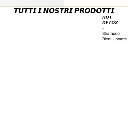
𝙏𝙐𝙏𝙏𝙄 𝙄 𝙉𝙊𝙎𝙏𝙍𝙄 𝙋𝙍𝙊𝘿𝙊𝙏𝙏𝙄
𝙃𝙊𝙏
𝘿𝙀𝙏𝙊𝙓
-
Shampoo
Riequilibrante