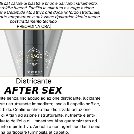
i dal calore di piastra e phon e dal loro inaridimento,
bidi e lucenti. Facilita la stiratura e svolge azione
iene Ceramide A2, attivo che dona rinforzo strutturale,
alte temperature e un’azione riparatrice ideale anche
post trattamento tecnico.
PREORDINA ORA!
Districante
𝘼𝙁𝙏𝙀𝙍 𝙎𝙀𝙓
te senza risciacquo ad azione districante, lucidante
re ristrutturante immediato; lascia il capello soffice,
rbido. Contiene cheratina idrolizzata ad azione
o di Argan ad azione ristrutturante, nutriente e anti-
ivato dell’olio di Limnanthes Alba quaternizzato ad
nte e protettiva. Arricchito con agenti lucidanti dona
una particolare luminosità al capello.